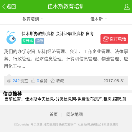
佳木斯教育培训
返回
教育培训
佳木斯
佳木斯办教师资格 会计证职业资格 自考
拨打电话
成教 专科本科
专升本
汤原
我们的办学宗旨[专科]经济管理、会计、工商企业管理、法律事
务、行政管理、经济信息管理、计算机信息管理、物流管理、应
用化工技...
242
0
收藏
2017-08-31
浏览
点赞
信息推荐
当前位置：
佳木斯今天信息-分类信息网-免费发布房产,租房,招聘,兼
职及58同城信息网
>
佳木斯分类信息
>
佳木斯教育培训
首页
|
网站地图
©Copyright 今天信息-分类信息网-免费发布房产,租房,招聘,兼职及58同城信息网