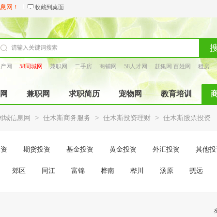
信息网！
收藏到桌面
房产网
58同城网
兼职网
二手房
商铺网
58人才网
赶集网 百姓网
租房
找工长
网
兼职网
求职简历
宠物网
教育培训
>
>
>
8同城信息网
佳木斯商务服务
佳木斯投资理财
佳木斯股票投资
投资
期货投资
基金投资
黄金投资
外汇投资
其他投
郊区
同江
富锦
桦南
桦川
汤原
抚远