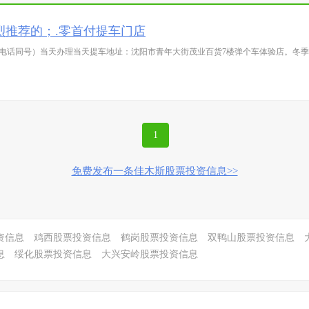
烈推荐的；.零首付提车门店
5】（微信电话同号）当天办理当天提车地址：沈阳市青年大街茂业百货7楼弹个车体验店。
1
免费发布一条佳木斯股票投资信息>>
资信息
鸡西股票投资信息
鹤岗股票投资信息
双鸭山股票投资信息
息
绥化股票投资信息
大兴安岭股票投资信息