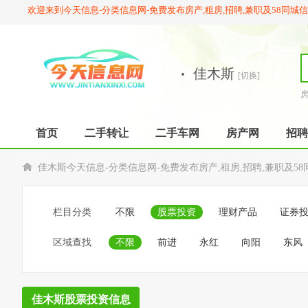
欢迎来到今天信息-分类信息网-免费发布房产,租房,招聘,兼职及58同城
·
佳木斯
[切换]
首页
二手转让
二手车网
房产网
招聘
佳木斯今天信息-分类信息网-免费发布房产,租房,招聘,兼职及5
栏目分类
不限
股票投资
理财产品
证券
区域查找
不限
前进
永红
向阳
东风
佳木斯股票投资信息