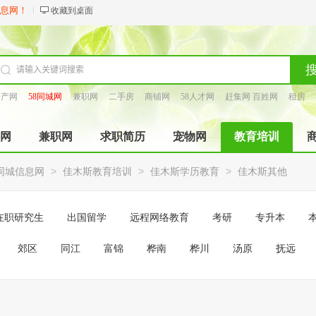
信息网！
收藏到桌面
房产网
58同城网
兼职网
二手房
商铺网
58人才网
赶集网 百姓网
租房
找工长
网
兼职网
求职简历
宠物网
教育培训
>
>
>
8同城信息网
佳木斯教育培训
佳木斯学历教育
佳木斯其他
在职研究生
出国留学
远程网络教育
考研
专升本
郊区
同江
富锦
桦南
桦川
汤原
抚远