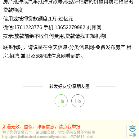
房产抵押或汽车抵押贷款等,根据评估后的价值再确定相应的
贷款额度
信用或抵押贷款额度:1万-过亿元
微信:1761223776 手机:13652279982 刘顾问
提示:放款前绝不收任何费用,贷款请找正规机构!
联系我时，请说是在今天信息-分类信息网-免费发布房产,租
房,招聘,兼职及58同城信息网看到的。
转发好友/分享朋友圈
0
0
如遇无效、虚假、诈骗信息，请点我举报
为了您的资金安全，请见面交易，切勿提前支付任何费用
举报
http://jms.jintianxinxi.com/wudiyadaikuan/574618.html