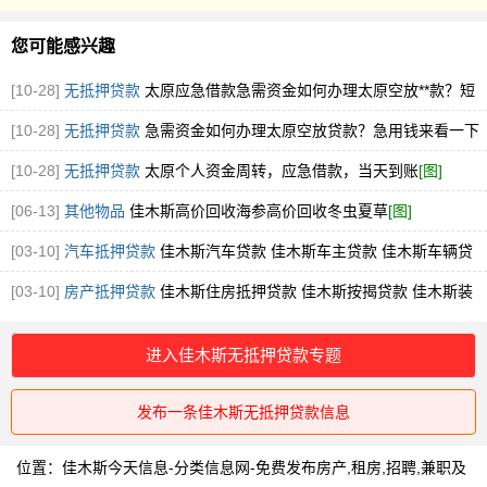
您可能感兴趣
[10-28]
无抵押贷款
太原应急借款急需资金如何办理太原空放**款？短
期急用钱来看一
[图]
[10-28]
无抵押贷款
急需资金如何办理太原空放贷款？急用钱来看一下
[图]
[10-28]
无抵押贷款
太原个人资金周转，应急借款，当天到账
[图]
[06-13]
其他物品
佳木斯高价回收海参高价回收冬虫夏草
[图]
[03-10]
汽车抵押贷款
佳木斯汽车贷款 佳木斯车主贷款 佳木斯车辆贷
款 佳木斯汽车押
[图]
[03-10]
房产抵押贷款
佳木斯住房抵押贷款 佳木斯按揭贷款 佳木斯装
修贷款 佳木斯商
[图]
进入佳木斯无抵押贷款专题
发布一条佳木斯无抵押贷款信息
位置：
佳木斯今天信息-分类信息网-免费发布房产,租房,招聘,兼职及